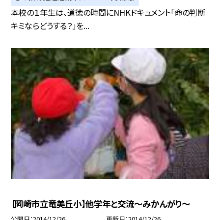
本校の１年生は、道徳の時間にNHKドキュメント「命の判断
キミならどうする？」を...
【岡崎市立竜美丘小】他学年と交流〜みかんがり〜
公開日
2014/12/26
更新日
2014/12/26