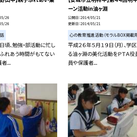
ーン活動in油ヶ淵
05/26
公開日
2014/05/21
05/26
更新日
2014/05/21
い話
心の教育推進活動（モラルBOX掲載用
日頃、勉強・部活動に忙し
平成２６年５月１９日（月）、学
りふれあう時間がもてない
る油ヶ淵の美化活動をＰＴＡ役
...
員や保護者...