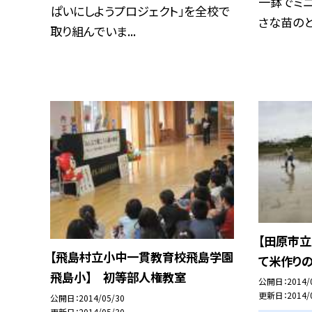
一鉢でミニ
ぱいにしようプロジェクト」を全校で
さな苗のとき
取り組んでいま...
【田原市
【飛島村立小中一貫教育校飛島学園
て米作り
飛島小】 初等部人権教室
公開日
2014/
更新日
2014/
公開日
2014/05/30
更新日
2014/05/30