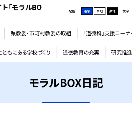
ト「モラルBO
配色
通常
白地
黒地
文字
県教委・市町村教委の取組
「道徳科」支援コーナ
とともにある学校づくり
道徳教育の充実
研究推進
モラルBOX日記