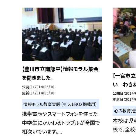
【豊川市立南部中】情報モラル集会
【一宮市
を開きました。
い わき
公開日
2014/05/30
更新日
2014/05/30
公開日
2014/
更新日
2014/
情報モラル教育実践（モラルBOX掲載用）
心の教育推
携帯電話やスマートフォンを使った
本校は児
中学生にかかわるトラブルが全国で
校で、全校
相次いでいます。...