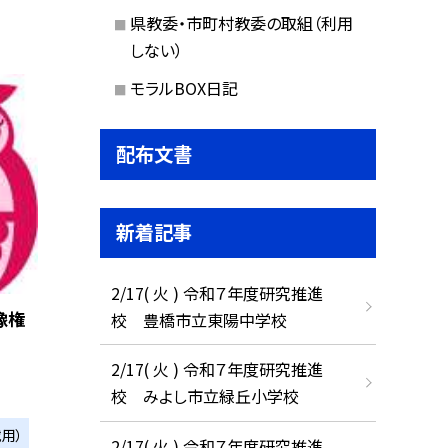
県教委・市町村教委の取組（利用
しない）
モラルBOX日記
配布文書
新着記事
2/17( 火 ) 令和７年度研究推進
像権
校 豊橋市立東陽中学校
2/17( 火 ) 令和７年度研究推進
校 みよし市立緑丘小学校
用）
2/17( 火 ) 令和７年度研究推進