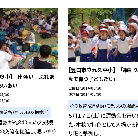
【豊田市立九久平小】 「縦割
立奥小】 出会い ふれあ
動で育つ子どもたち」
あいあい
公開日
2014/05/30
更新日
2014/05/30
05/30
05/30
心の教育推進活動（モラルBOX掲載用
進活動（モラルBOX掲載用）
５月１７日(土）に運動会を行い
童数が約840人の大規模
た。本校の特色として入場から
の交流を促進し、思いやり
り班で整列し、...