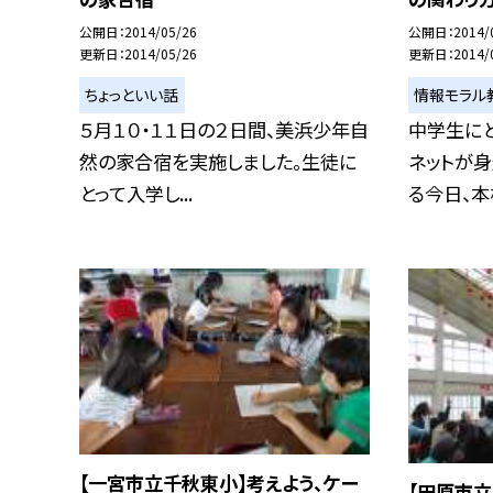
公開日
2014/05/26
公開日
2014/
更新日
2014/05/26
更新日
2014/
ちょっといい話
情報モラル
５月１０・１１日の２日間、美浜少年自
中学生に
然の家合宿を実施しました。生徒に
ネットが
とって入学し...
る今日、本校
【一宮市立千秋東小】考えよう、ケー
【田原市