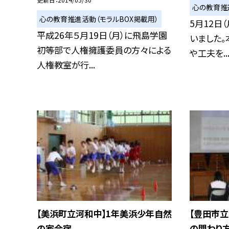
心の教育推
心の教育推進活動（モラルBOX掲載用）
5月12日
平成26年５月19日（月）に飛島学園
いました。
初等部で人権擁護委員の方々による
や工夫を..
人権教室が行...
【美浜町立河和中】1年美浜少年自然
【豊田市立
の家合宿
の関わり