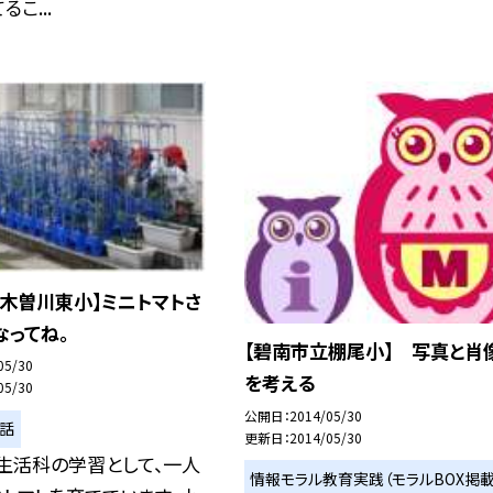
こ...
木曽川東小】ミニトマトさ
なってね。
【碧南市立棚尾小】 写真と肖
05/30
を考える
05/30
公開日
2014/05/30
い話
更新日
2014/05/30
生活科の学習として、一人
情報モラル教育実践（モラルBOX掲載