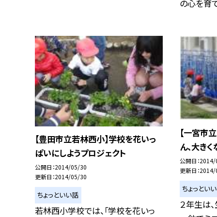
の心を育てる
【一宮市立
【豊田市立若林西小】学校を花いっ
ん、大きく
ぱいにしようプロジェクト
公開日
2014/
公開日
2014/05/30
更新日
2014/
更新日
2014/05/30
ちょっとい
ちょっといい話
２年生は、
若林西小学校では、「学校を花いっ