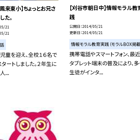
【刈谷市朝日中】情報モラル教
鳳来東小】ちょっとお兄さ
践
した。
公開日
2014/05/21
05/21
更新日
2014/05/21
05/21
情報モラル教育実践（モラルBOX掲載
い話
携帯電話やスマートフォン、最
児童を迎え、全校１６名で
タブレット端末の普及により、多
タートしました。２年生に
生徒がインタ...
...