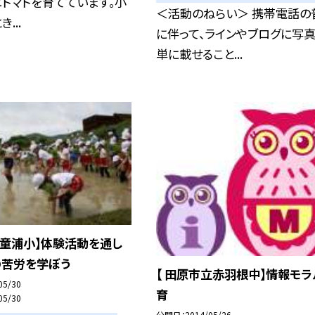
トマトを育てています。小
＜活動のねらい＞ 携帯電話の
...
に伴って、ラインやブログに写
単に載せること...
立童浦小】体験活動を通し
の苦労を学ぼう
【 田原市立赤羽根中】情報モラ
05/30
育
05/30
公開日
2014/05/26