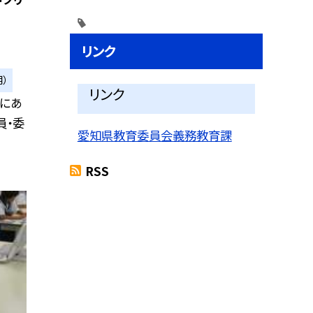
リンク
）
リンク
区にあ
員・委
愛知県教育委員会義務教育課
RSS