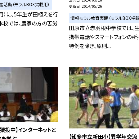
進活動（モラルBOX掲載用）
更新日
2014/05/26
（月）に、5年生が田植えを行
情報モラル教育実践（モラルBOX掲載
本校では、農家の方の苦労
田原市立赤羽根中学校では、
.
携帯電話やスマートフォンの所
特例を除き、原則...
猿投中】インターネットと
【知多市立新田小】異学年交流
方を学ぶ