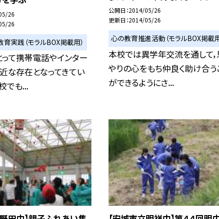
公開日
2014/05/26
05/26
更新日
2014/05/26
05/26
心の教育推進活動（モラルBOX掲載用
教育実践（モラルBOX掲載用）
本校では異学年交流を通して，
とって携帯電話やインター
やりの心をもち仲良く助け合う
身近な存在となってきてい
ができるようにさ...
でも...
立野田中】親子ふれあい集
【安城市立明祥中】第４４回明