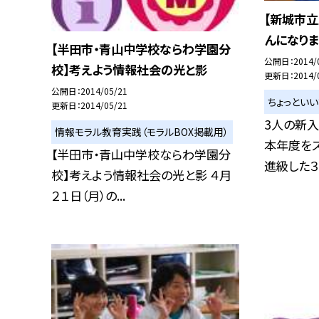
【新城市立
んになりま
【半田市・青山中学校ならわ学園分
公開日
2014/
校】考えよう情報社会の光と影
更新日
2014/
公開日
2014/05/21
ちょっとい
更新日
2014/05/21
3人の新入
情報モラル教育実践（モラルBOX掲載用）
本年度をス
【半田市・青山中学校ならわ学園分
進級した３人
校】考えよう情報社会の光と影 ４月
２１日（月）の...