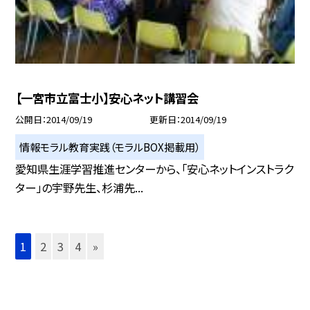
【一宮市立富士小】安心ネット講習会
公開日
2014/09/19
更新日
2014/09/19
情報モラル教育実践（モラルBOX掲載用）
愛知県生涯学習推進センターから、「安心ネットインストラク
ター」の宇野先生、杉浦先...
1
2
3
4
»