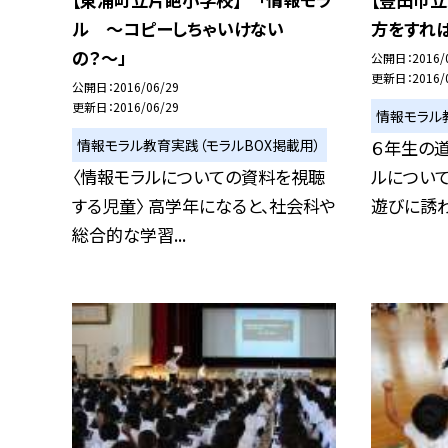
ル 〜コピーしちゃいけない
方をすれ
の？〜」
公開日
2016/
更新日
2016/
公開日
2016/06/29
更新日
2016/06/29
情報モラル
情報モラル教育実践（モラルBOX掲載用）
６年生の道
〈情報モラルについての資料を視聴
ルについて
する児童〉 高学年になると、社会科や
遊びに誘わ.
総合的な学習...