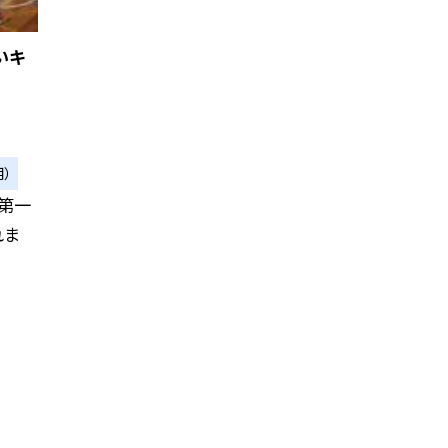
いキ
）
第一
れま