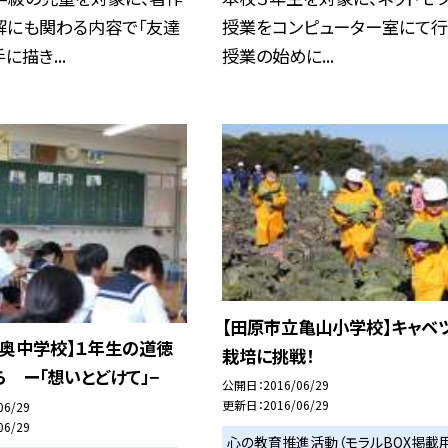
解にも関わる内容で「友達
授業をコンピューター室にて行
に描き...
授業の始めに...
【田原市立亀山小学校】キャベ
立奥中学校】１年生の道徳
栽培に挑戦！
 ー「想いとどけて」−
公開日
2016/06/29
更新日
2016/06/29
06/29
06/29
心の教育推進活動（モラルBOX掲載用