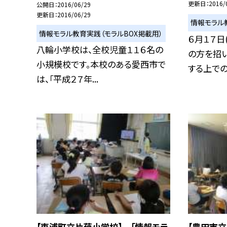
更新日
2016/
公開日
2016/06/29
更新日
2016/06/29
情報モラル
情報モラル教育実践（モラルBOX掲載用）
６月１７日
八輪小学校は、全校児童１１６名の
の方を招い
小規模校です。本校のある愛西市で
する上での.
は、「平成２７年...
【東浦町立片葩小学校】 「情報モラ
【豊田市