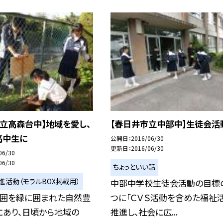
立高森台中】地域を愛し、
【春日井市立中部中】生徒会活
高中生に
公開日
2016/06/30
更新日
2016/06/30
06/30
06/30
ちょっといい話
進活動（モラルBOX掲載用）
中部中学校生徒会活動の目標
周囲を緑に囲まれた自然豊
つに「ＣＶＳ活動を含めた福祉
にあり、日頃から地域の
推進し、社会に広...