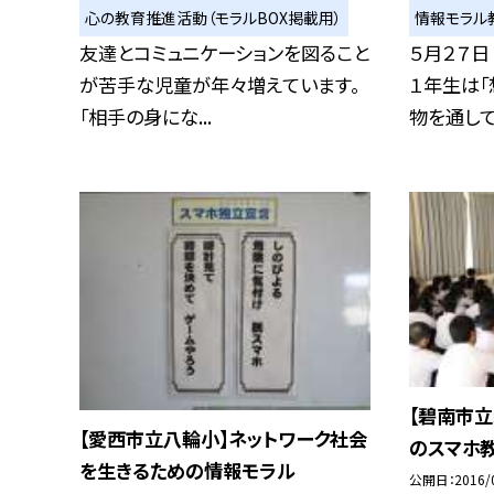
心の教育推進活動（モラルBOX掲載用）
情報モラル
友達とコミュニケーションを図ること
５月２７日
が苦手な児童が年々増えています。
１年生は「
「相手の身にな...
物を通して.
【碧南市
【愛西市立八輪小】ネットワーク社会
のスマホ
を生きるための情報モラル
公開日
2016/