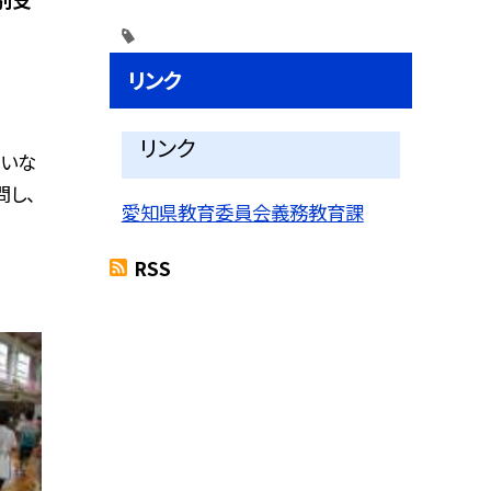
リンク
リンク
、いな
し、
愛知県教育委員会義務教育課
RSS