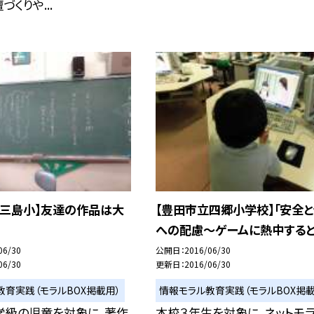
くりや...
立三島小】友達の作品は大
【豊田市立四郷小学校】「安全
への配慮〜ゲームに熱中すると
06/30
公開日
2016/06/30
06/30
更新日
2016/06/30
教育実践（モラルBOX掲載用）
情報モラル教育実践（モラルBOX掲載
学級の児童を対象に、著作
本校３年生を対象に、ネットモ