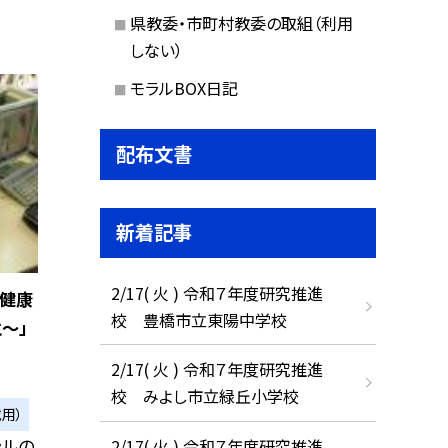
県教委・市町村教委の取組（利用
しない）
モラルBOX日記
配布文書
新着記事
2/17( 火 ) 令和７年度研究推進
と健康
校 豊橋市立東陽中学校
〜」
2/17( 火 ) 令和７年度研究推進
校 みよし市立緑丘小学校
用）
ラルの
2/17( 火 ) 令和７年度研究推進