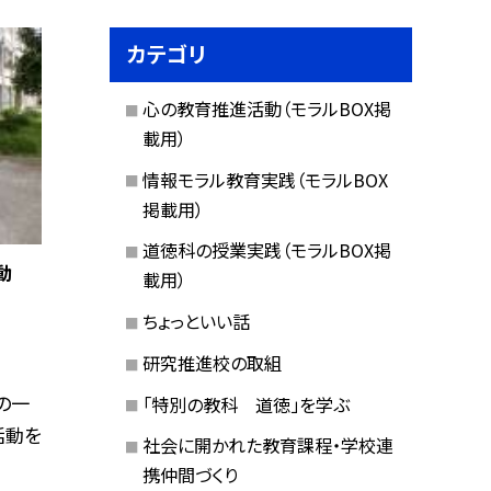
カテゴリ
心の教育推進活動（モラルBOX掲
載用）
情報モラル教育実践（モラルBOX
掲載用）
道徳科の授業実践（モラルBOX掲
動
載用）
ちょっといい話
研究推進校の取組
の一
「特別の教科 道徳」を学ぶ
活動を
社会に開かれた教育課程・学校連
携仲間づくり