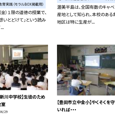
教育実践（モラルBOX掲載用）
渥美半島は、全国有数のキャベ
（金）１限の道徳の授業で、
産地として知られ、本校のある
想いとどけて」という読み
地区は特に生産が...
..
立新川中学校】生徒のため
【豊田市立中金小】やくそくを守
教室
いれば・・・
06/29