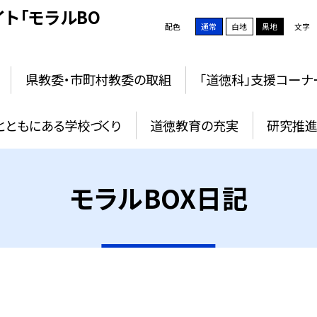
ト「モラルBO
配色
通常
白地
黒地
文字
県教委・市町村教委の取組
「道徳科」支援コーナ
とともにある学校づくり
道徳教育の充実
研究推進
モラルBOX日記