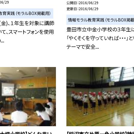
06/29
公開日
2016/06/29
更新日
2016/06/29
教育実践（モラルBOX掲載用）
情報モラル教育実践（モラルBOX掲載
(金)、１年生を対象に講師
豊田市立中金小学校の３年生は
て、スマートフォンを使用
「やくそくを守っていれば・・・」と
..
テーマで安全...
立大畑小学校】どんな言い
【稲沢市立片原一色小学校】特