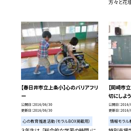
方々と花壇づ
【春日井市立上条小】心のバリアフリ
【岡崎市
ー
切にしよう
公開日
2016/06/30
公開日
2016/
更新日
2016/06/30
更新日
2016/
心の教育推進活動（モラルBOX掲載用）
情報モラル
３年生は、「総合的な学習の時間」に
特別支援