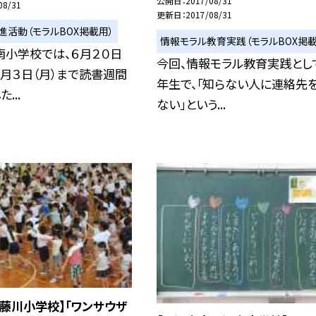
公開日
2017/08/31
08/31
更新日
2017/08/31
進活動（モラルBOX掲載用）
情報モラル教育実践（モラルBOX掲載
南小学校では、６月２０日
今回、情報モラル教育実践として
７月３日（月）まで読書週間
年生で、「知らない人に連絡先
...
ない」という...
藤川小学校】「ワンサウザ