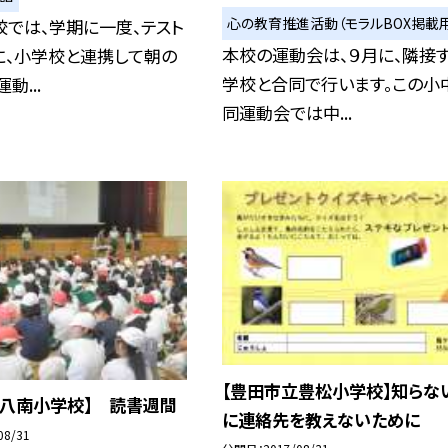
心の教育推進活動（モラルBOX掲載用
では、学期に一度、テスト
本校の運動会は、９月に、隣接
に、小学校と連携して朝の
学校と合同で行います。この小
動...
同運動会では中...
【豊田市立豊松小学校】知らな
立八南小学校】 読書週間
に連絡先を教えないために
08/31