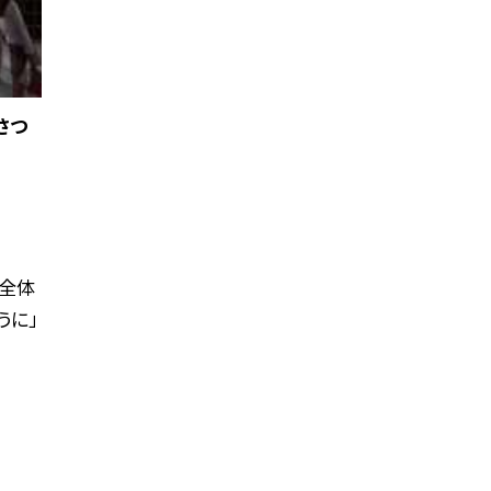
さつ
区全体
うに」