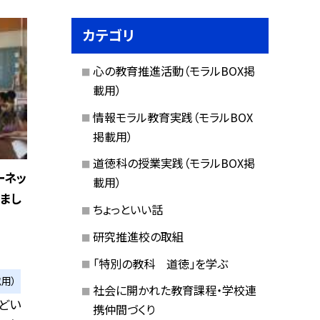
カテゴリ
心の教育推進活動（モラルBOX掲
載用）
情報モラル教育実践（モラルBOX
掲載用）
道徳科の授業実践（モラルBOX掲
ーネッ
載用）
まし
ちょっといい話
研究推進校の取組
「特別の教科 道徳」を学ぶ
用）
社会に開かれた教育課程・学校連
どい
携仲間づくり