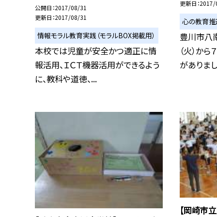
更新日
2017/
公開日
2017/08/31
更新日
2017/08/31
心の教育推
情報モラル教育実践（モラルBOX掲載用）
豊川市八
本校では児童が安全かつ適正に情
（火）から
報活用、ＩＣＴ機器活用ができるよう
がありました
に、教科や道徳、...
【岡崎市立