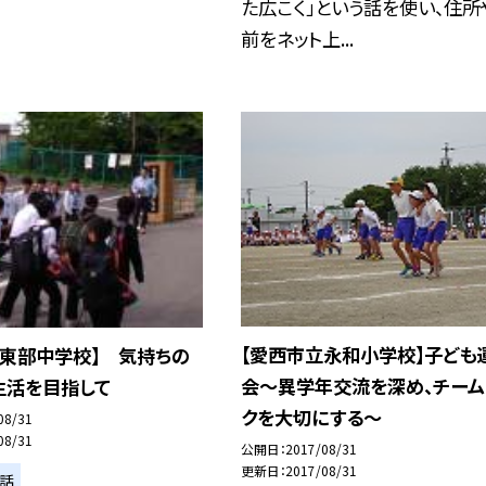
た広こく」という話を使い、住所
前をネット上...
【愛西市立永和小学校】子ども
立東部中学校】 気持ちの
会〜異学年交流を深め、チーム
生活を目指して
クを大切にする〜
08/31
08/31
公開日
2017/08/31
更新日
2017/08/31
い話