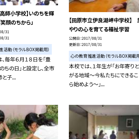
立高師小学校】いのちを輝
【田原市立伊良湖岬中学校】 
「笑顔のちから」
やりの心を育てる福祉学習
08/31
08/31
公開日
2017/08/31
更新日
2017/08/31
進活動（モラルBOX掲載用）
心の教育推進活動（モラルBOX掲載用
、毎年６月１８日を「豊
本校では、１年生が「お年寄り
のちの日」と設定し、全市
がる地域〜今私たちにできるこ
子...
ら始めよう〜」...