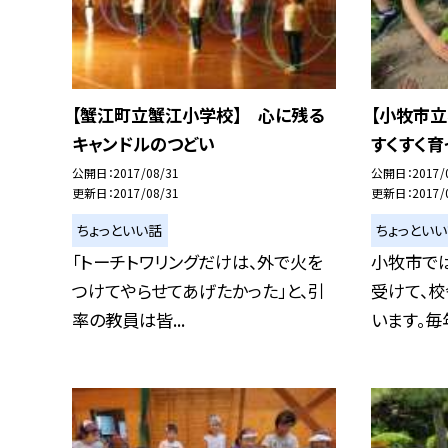
【蟹江町立蟹江小学校】 心に残る
【小牧市
キャンドルのつどい
すくすく育
公開日
2017/08/31
公開日
2017/
更新日
2017/08/31
更新日
2017/
ちょっといい話
ちょっとい
「トーチトワリングだけは、外で火を
小牧市で
つけてやらせてあげたかった」と、引
受けて、
率の教員は皆...
います。毎年