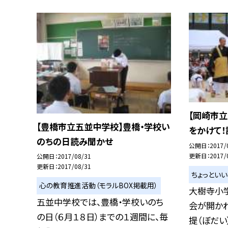
【岡崎市
【豊橋市立五並中学校】豊橋・学校い
をかけて！
のちの日読み聞かせ
公開日
2017/
更新日
2017/
公開日
2017/08/31
更新日
2017/08/31
ちょっとい
心の教育推進活動（モラルBOX掲載用）
大樹寺小
五並中学校では、豊橋・学校いのち
会が開か
の日（６月１８日）までの１週間に、毎
提（ぼだい）寺