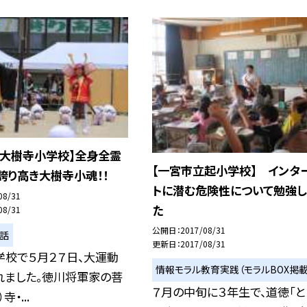
立大樹寺小学校】全身全霊
【一宮市立起小学校】 インタ
誇り高き大樹寺小魂！！
トに潜む危険性について勉強し
08/31
た
08/31
公開日
2017/08/31
い話
更新日
2017/08/31
学校で５月２７日、大運動
情報モラル教育実践（モラルBOX掲載
れました。徳川将軍家の菩
７月の中旬に３年生で、道徳「と
・...