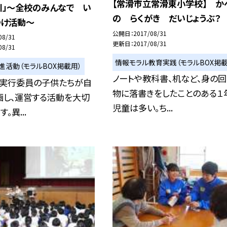
【常滑市立常滑東小学校】 か
川」〜全校のみんなで い
の らくがき だいじょうぶ？
つけ活動〜
公開日
2017/08/31
08/31
更新日
2017/08/31
08/31
情報モラル教育実践（モラルBOX掲載
進活動（モラルBOX掲載用）
ノートや教科書、机など、身の回
、実行委員の子供たちが自
物に落書きをしたことのある１
画し、運営する活動を大切
児童は多い。ち...
。異...