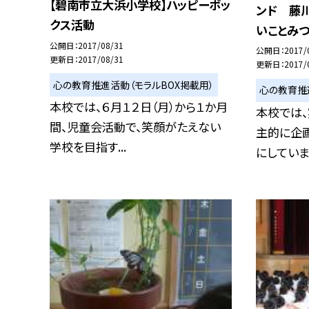
【碧南市立大浜小学校】ハッピーボッ
ンド 藤
クス活動
いことみ
公開日
2017/08/31
公開日
2017/
更新日
2017/08/31
更新日
2017/
心の教育推進活動（モラルBOX掲載用）
心の教育推
本校では、６月１２日（月）から１か月
本校では
間、児童会活動で、笑顔がたえない
主的に企
学校を目指す...
にしています