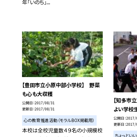
年「いのち」...
【豊田市立小原中部小学校】 野菜
も心も大収穫
【知多市
公開日
2017/08/31
よい学校
更新日
2017/08/31
公開日
2017/
心の教育推進活動（モラルBOX掲載用）
更新日
2017/
本校は全校児童数４９名の小規模校
ちょっとい