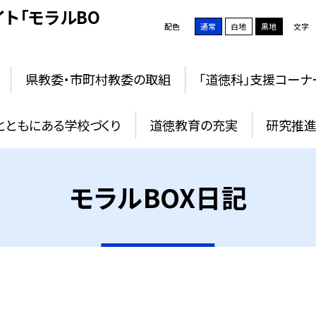
ト「モラルBO
配色
通常
白地
黒地
文字
県教委・市町村教委の取組
「道徳科」支援コーナ
とともにある学校づくり
道徳教育の充実
研究推進
モラルBOX日記