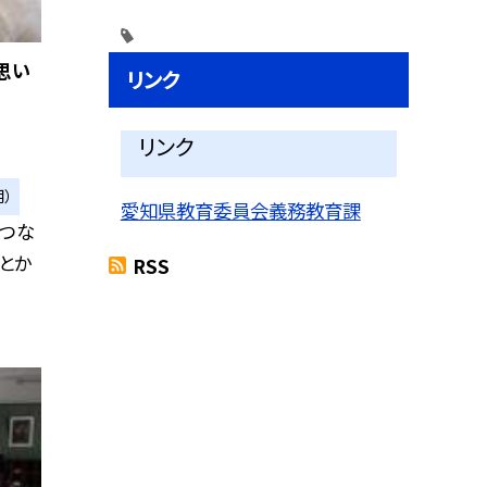
思い
リンク
リンク
）
愛知県教育委員会義務教育課
とつな
とか
RSS