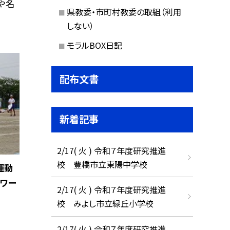
や名
県教委・市町村教委の取組（利用
しない）
モラルBOX日記
配布文書
新着記事
2/17( 火 ) 令和７年度研究推進
校 豊橋市立東陽中学校
運動
ワー
2/17( 火 ) 令和７年度研究推進
校 みよし市立緑丘小学校
2/17( 火 ) 令和７年度研究推進