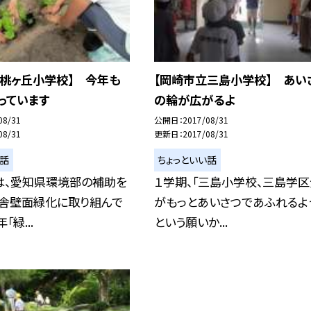
立桃ヶ丘小学校】 今年も
【岡崎市立三島小学校】 あい
っています
の輪が広がるよ
08/31
公開日
2017/08/31
08/31
更新日
2017/08/31
い話
ちょっといい話
は、愛知県環境部の補助を
１学期、「三島小学校、三島学
校舎壁面緑化に取り組んで
がもっとあいさつであふれるよ
「緑...
という願いか...