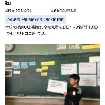
動」
公開日
2018/12/21
更新日
2018/12/21
心の教育推進活動（モラルBOX掲載用）
本校の縦割り班活動は、全校児童を１班７〜８名（計４８班）
に分けた「トロロ班」で活...