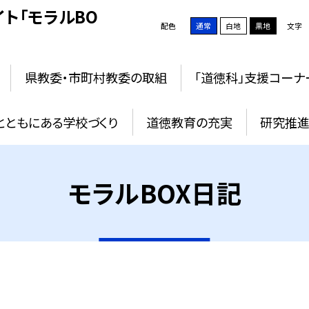
ト「モラルBO
配色
通常
白地
黒地
文字
県教委・市町村教委の取組
「道徳科」支援コーナ
とともにある学校づくり
道徳教育の充実
研究推進
モラルBOX日記