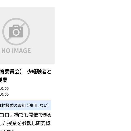
教育委員会】 少経験者と
授業
10/05
10/05
町村教委の取組（利用しない）
、コロナ禍でも開催できる
画した授業を参観し研究協