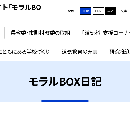
ト「モラルBO
配色
通常
白地
黒地
文字
県教委・市町村教委の取組
「道徳科」支援コーナ
とともにある学校づくり
道徳教育の充実
研究推進
モラルBOX日記