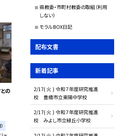
県教委・市町村教委の取組（利用
しない）
モラルBOX日記
配布文書
新着記事
2/17( 火 ) 令和７年度研究推進
方との
校 豊橋市立東陽中学校
2/17( 火 ) 令和７年度研究推進
校 みよし市立緑丘小学校
）
ジェ
2/17( 火 ) 令和７年度研究推進