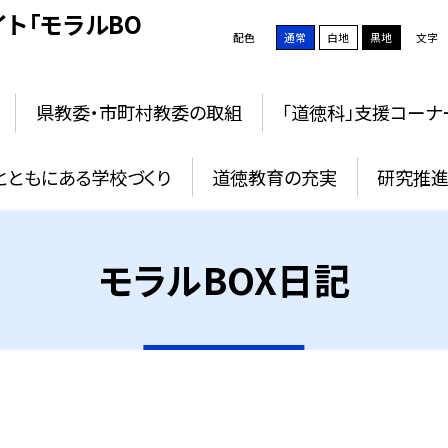
ト「モラルBO
配色
通常
白地
黒地
文字
県教委・市町村教委の取組
「道徳科」支援コーナ
とともにある学校づくり
道徳教育の充実
研究推進
モラルBOX日記