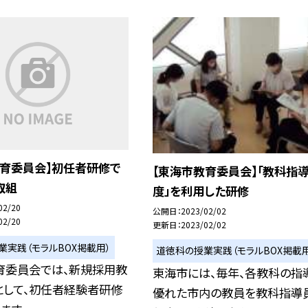
教育委員会】初任者研修で
【東海市教育委員会】「教科指
取組
度」を利用した研修
02/20
公開日
2023/02/02
02/20
更新日
2023/02/02
業実践（モラルBOX掲載用）
道徳科の授業実践（モラルBOX掲載用
育委員会では、新規採用教
東海市には、毎年、各教科の指
として、初任者経験者研修
優れた市内の教員を教科指導