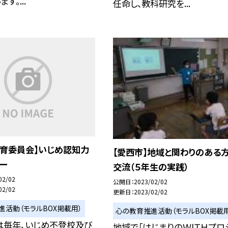
す。...
任命し、教科研究を...
教育委員会】いじめ認知力
【愛西市】地域と関わりのある
ー
交流（５年生の実践）
02/02
公開日
2023/02/02
02/02
更新日
2023/02/02
進活動（モラルBOX掲載用）
心の教育推進活動（モラルBOX掲載用
は毎年、いじめ不登校及び
地域で「はじまりのＷIＴＨプロ