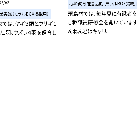
02/02
心の教育推進活動（モラルBOX掲載用
飛島村では、毎年夏に有識者
業実践（モラルBOX掲載用）
し教職員研修会を開いています
校では、ヤギ３頭とウサギ１
んねんどはキャリ...
リ１羽、ウズラ４羽を飼育し
.