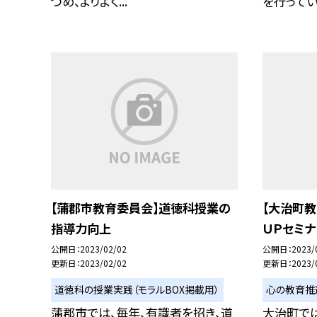
つめ、よりよく...
を行っていま
【蒲郡市教育委員会】道徳科授業の
【大治町
指導力向上
ＵＰセミナ
公開日
2023/02/02
公開日
2023/
更新日
2023/02/02
更新日
2023/
道徳科の授業実践（モラルBOX掲載用）
心の教育推
蒲郡市では、毎年、有識者を招き、道
大治町で