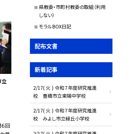
県教委・市町村教委の取組（利用
しない）
モラルBOX日記
配布文書
新着記事
市立
2/17( 火 ) 令和７年度研究推進
校 豊橋市立東陽中学校
2/17( 火 ) 令和７年度研究推進
校 みよし市立緑丘小学校
間６回
2/17( 火 ) 令和７年度研究推進