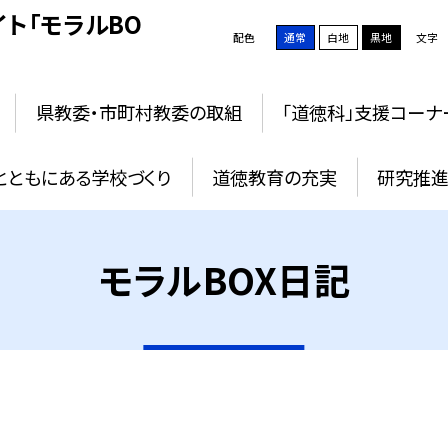
ト「モラルBO
配色
通常
白地
黒地
文字
県教委・市町村教委の取組
「道徳科」支援コーナ
とともにある学校づくり
道徳教育の充実
研究推進
モラルBOX日記