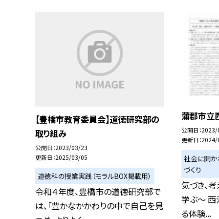
蒲郡市立
【豊橋市教育委員会】道徳研究部の
公開日
2023/
取り組み
更新日
2024/
公開日
2023/03/23
更新日
2025/03/05
社会に開か
づくり
道徳科の授業実践（モラルBOX掲載用）
気づき、考
令和４年度、豊橋市の道徳研究部で
学ぶ〜 西
は、「豊かなかかわりの中で自己を見
る体験...