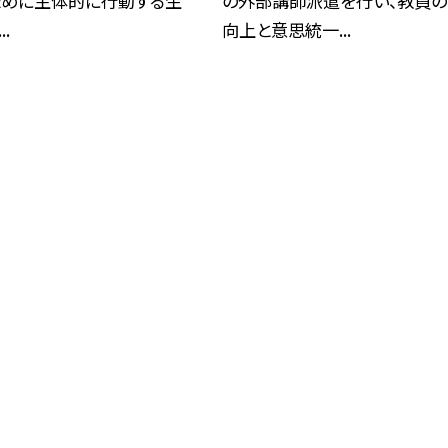
ために主体的に行動する生
の外部講師派遣を行い、教員
.
向上と意思統一...