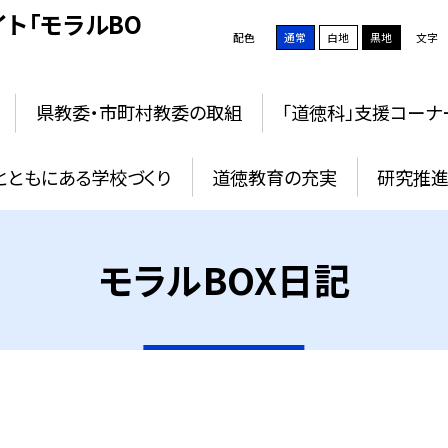
ト「モラルBO
配色
通常
白地
黒地
文字
県教委・市町村教委の取組
「道徳科」支援コーナ
とともにある学校づくり
道徳教育の充実
研究推進
モラルBOX日記