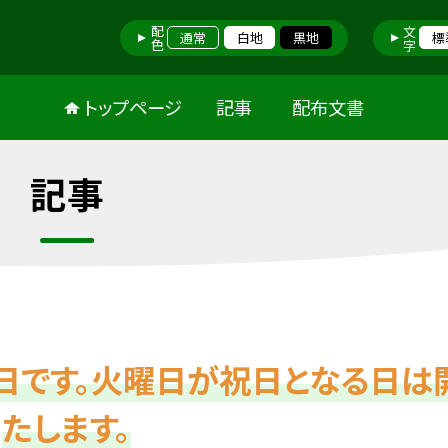
配色
文字
通常
白地
黒地
標
トップページ
記事
配布文書
記事
日です。火曜日が祝日となる日は
たします。