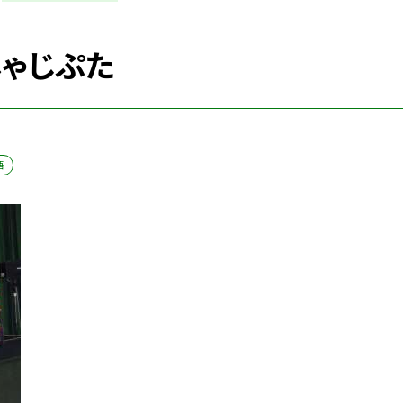
しゃじぷた
語