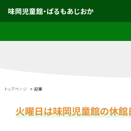
味岡児童館・ぱるもあじおか
トップページ
>
記事
火曜日は味岡児童館の休館