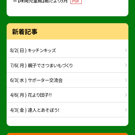
【味岡児童館】館だより5月
PDF
新着記事
8/2( 日 ) キッチンキッズ
7/6( 月 ) 親子でさつまいもづくり
6/3( 水 ) サポーター交流会
4/6( 月 ) 花より団子!!
4/3( 金 ) 達人とあそぼう！