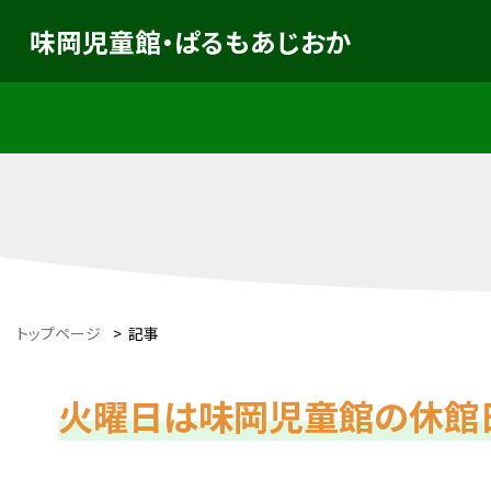
味岡児童館・ぱるもあじおか
トップページ
>
記事
火曜日は味岡児童館の休館