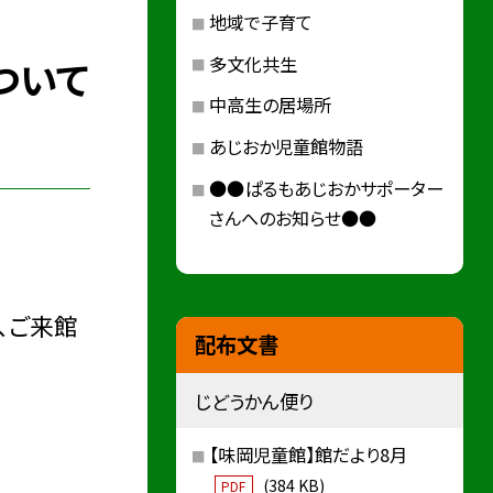
地域で子育て
多文化共生
ついて
中高生の居場所
あじおか児童館物語
●●ぱるもあじおかサポーター
さんへのお知らせ●●
、ご来館
配布文書
じどうかん便り
【味岡児童館】館だより8月
(384 KB)
PDF