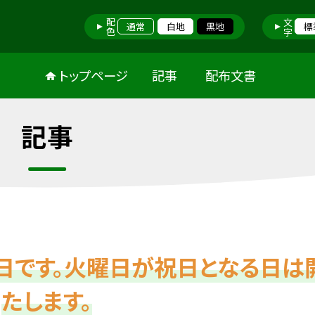
配色
文字
通常
白地
黒地
標
トップページ
記事
配布文書
記事
日です。火曜日が祝日となる日は
たします。