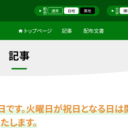
配色
文字
通常
白地
黒地
標
トップページ
記事
配布文書
記事
日です。火曜日が祝日となる日は
たします。