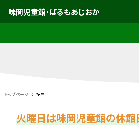
味岡児童館・ぱるもあじおか
トップページ
>
記事
火曜日は味岡児童館の休館