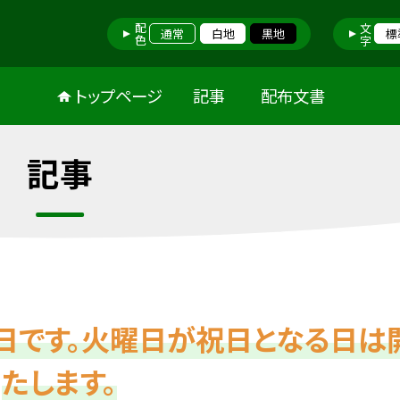
配色
文字
通常
白地
黒地
標
トップページ
記事
配布文書
記事
日です。火曜日が祝日となる日は
たします。