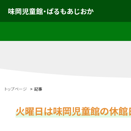
味岡児童館・ぱるもあじおか
トップページ
>
記事
火曜日は味岡児童館の休館