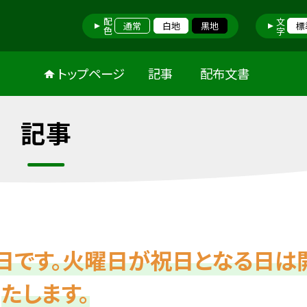
配色
文字
通常
白地
黒地
標
トップページ
記事
配布文書
記事
日です。火曜日が祝日となる日は
たします。