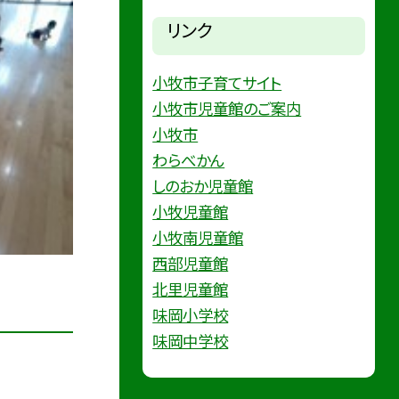
リンク
小牧市子育てサイト
小牧市児童館のご案内
小牧市
わらべかん
しのおか児童館
小牧児童館
小牧南児童館
西部児童館
北里児童館
味岡小学校
味岡中学校