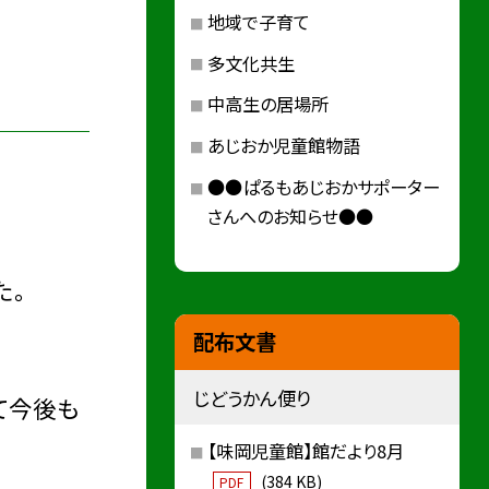
地域で子育て
多文化共生
中高生の居場所
あじおか児童館物語
●●ぱるもあじおかサポーター
さんへのお知らせ●●
た。
配布文書
じどうかん便り
て今後も
【味岡児童館】館だより8月
(384 KB)
PDF