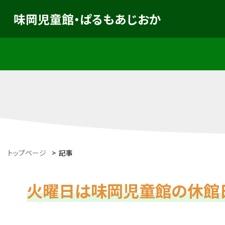
味岡児童館・ぱるもあじおか
トップページ
>
記事
火曜日は味岡児童館の休館