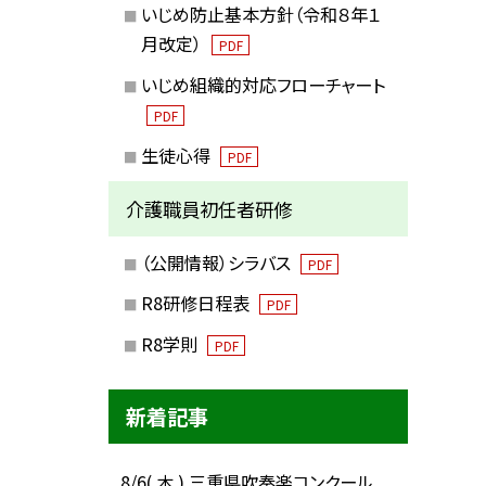
いじめ防止基本方針（令和８年１
月改定）
PDF
いじめ組織的対応フローチャート
PDF
生徒心得
PDF
介護職員初任者研修
（公開情報）シラバス
PDF
R8研修日程表
PDF
R8学則
PDF
新着記事
8/6( 木 ) 三重県吹奏楽コンクール