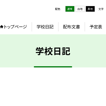
配色
通常
白地
黒地
文字
トップページ
学校日記
配布文書
予定表
学校日記