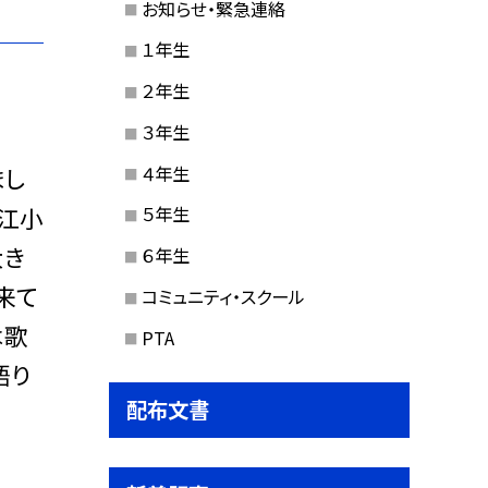
お知らせ・緊急連絡
１年生
２年生
３年生
４年生
まし
江小
５年生
大き
６年生
来て
コミュニティ・スクール
は歌
PTA
語り
配布文書