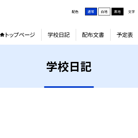
配色
通常
白地
黒地
文字
トップページ
学校日記
配布文書
予定表
学校日記
）