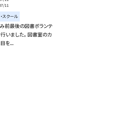
07/11
ィ・スクール
休み前最後の図書ボランテ
行いました。 図書室のカ
を...