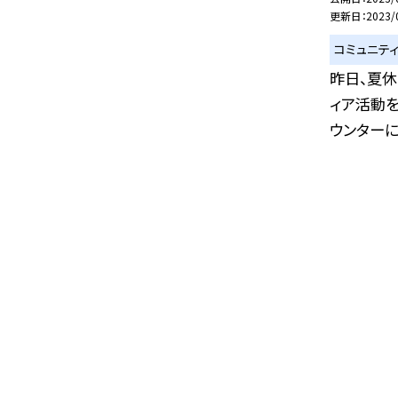
更新日
2023/
コミュニテ
昨日、夏
ィア活動を
ウンターに目