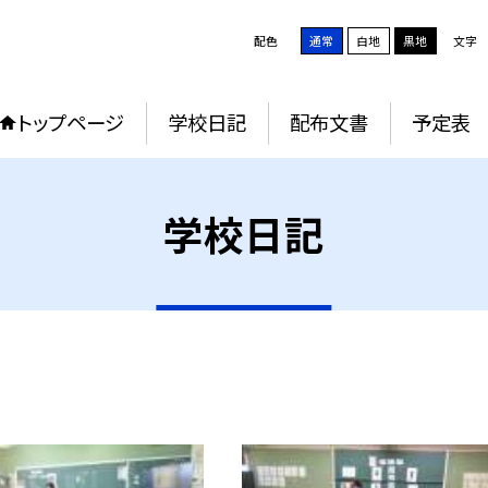
配色
通常
白地
黒地
文字
トップページ
学校日記
配布文書
予定表
学校日記