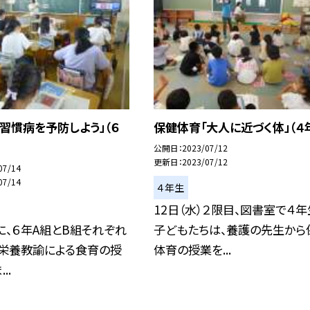
習慣病を予防しよう」（６
保健体育「大人に近づく体」（４
公開日
2023/07/12
更新日
2023/07/12
07/14
07/14
４年生
12日（水）２限目、図書室で４
）に、６年A組とB組それぞれ
子どもたちは、養護の先生から
、栄養教諭による食育の授
体育の授業を...
..