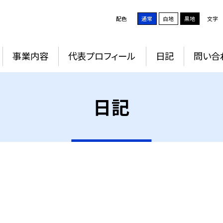
配色
通常
白地
黒地
文字
事業内容
代表プロフィール
日記
問い合
日記