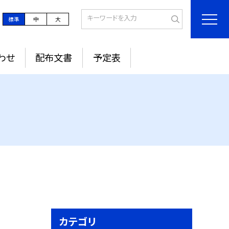
標準
中
大
わせ
配布文書
予定表
カテゴリ