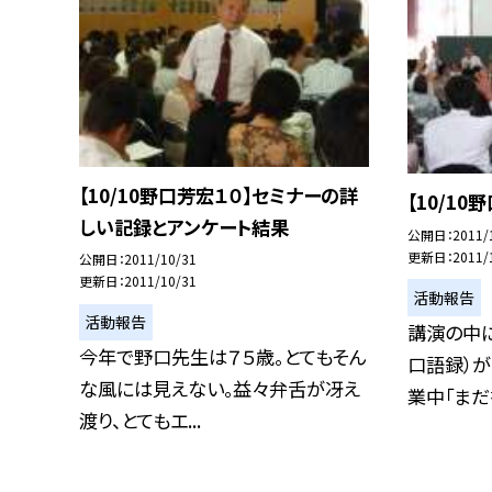
【10/10野口芳宏１０】セミナーの詳
【10/1
しい記録とアンケート結果
公開日
2011/
更新日
2011/
公開日
2011/10/31
更新日
2011/10/31
活動報告
活動報告
講演の中
今年で野口先生は７５歳。とてもそん
口語録）が
な風には見えない。益々弁舌が冴え
業中「まだ書
渡り、とてもエ...