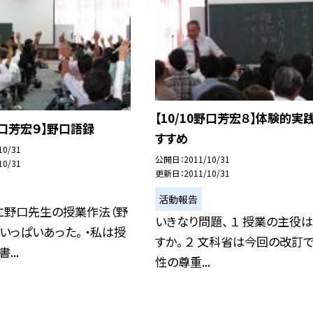
【10/10野口芳宏８】体験的実
0野口芳宏９】野口語録
すすめ
10/31
公開日
2011/10/31
10/31
更新日
2011/10/31
活動報告
に野口先生の授業作法（野
いきなり問題、 １ 授業の主役
いっぱいあった。 ・私は授
すか。 ２ 文科省は今回の改訂
...
性の尊重...