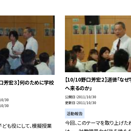
【10/10野口芳宏２】道徳「な
0野口芳宏３】何のために学校
へ来るのか」
公開日
2011/10/30
10/30
更新日
2011/10/30
10/30
活動報告
今回、このテーマを取り上げた
子ども役にして、模擬授業