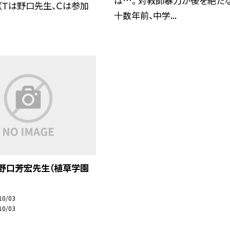
は…。 対教師暴力が後を絶たな
 （Ｔは野口先生、Ｃは参加
十数年前、中学...
、野口芳宏先生（植草学園
10/03
10/03