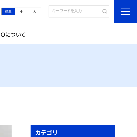
標準
中
大
ＰＯについて
カテゴリ