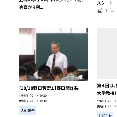
スタート。
徳育が９割...
者） Ｔ 「...
第４回は
【10/10野口芳宏１】野口節炸裂
大学教授）
公開日
2011/10/30
公開日
2011/
更新日
2011/10/30
更新日
2011/
活動報告
お知らせ