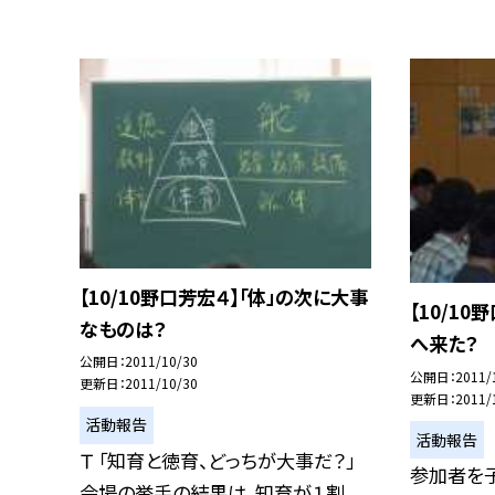
【10/10野口芳宏４】「体」の次に大事
【10/1
なものは？
へ来た？
公開日
2011/10/30
公開日
2011/
更新日
2011/10/30
更新日
2011/
活動報告
活動報告
Ｔ 「知育と徳育、どっちが大事だ？」
参加者を
会場の挙手の結果は、知育が１割、