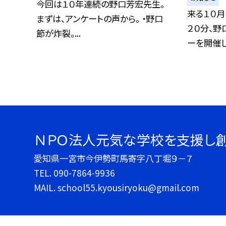
今回は１０年連続の野口芳宏先生。
来る１０月
まずは、アンケートの声から。 ・野口
２０分、野
節が炸裂。...
ーを開催し.
ＮＰＯ法人元気な学校を支援し
愛知県一宮市今伊勢町馬寄字八丁堀９－７
TEL.
090-7864-9936
MAIL. school55.kyousiryoku@gmail.com