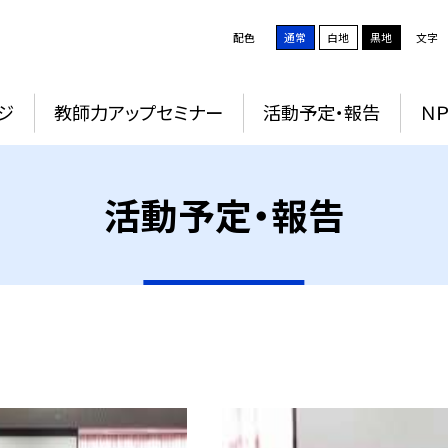
配色
通常
白地
黒地
文字
ジ
教師力アップセミナー
活動予定・報告
Ｎ
活動予定・報告