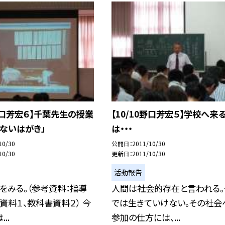
0野口芳宏６】千葉先生の授業
【10/10野口芳宏５】学校へ来
ないはがき」
は・・・
10/30
公開日
2011/10/30
10/30
更新日
2011/10/30
活動報告
をみる。（参考資料：指導
人間は社会的存在と言われる。
資料１、教科書資料２） 今
では生きていけない。その社会
..
参加の仕方には、...