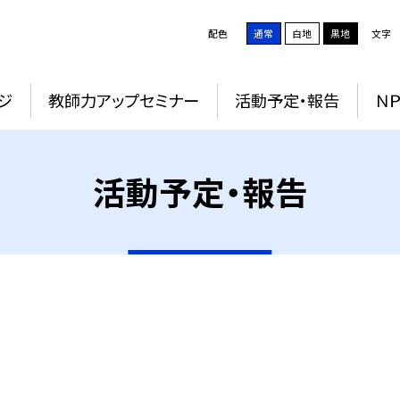
配色
通常
白地
黒地
文字
ジ
教師力アップセミナー
活動予定・報告
Ｎ
活動予定・報告