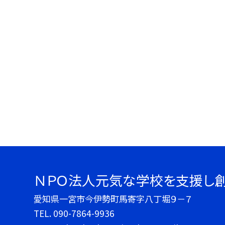
ＮＰＯ法人元気な学校を支援し
愛知県一宮市今伊勢町馬寄字八丁堀９－７
TEL.
090-7864-9936