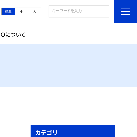
標準
中
大
ＰＯについて
カテゴリ