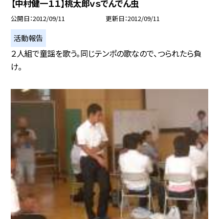
【中村健一１１】桃太郎ｖｓでんでん虫
公開日
2012/09/11
更新日
2012/09/11
活動報告
２人組で童謡を歌う。同じテンポの歌なので、つられたら負
け。