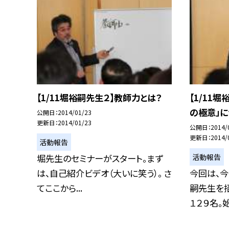
【1/11堀裕嗣先生２】教師力とは？
【1/11
の極意」
公開日
2014/01/23
更新日
2014/01/23
公開日
2014/
更新日
2014/
活動報告
活動報告
堀先生のセミナーがスタート。まず
は、自己紹介ビデオ（大いに笑う）。 さ
今回は、
てここから...
嗣先生を
１２９名。始