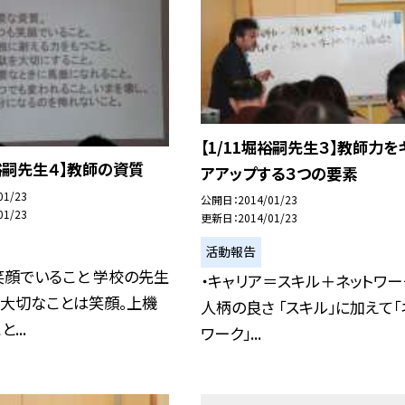
【1/11堀裕嗣先生３】教師力を
堀裕嗣先生４】教師の資質
アアップする３つの要素
01/23
公開日
2014/01/23
01/23
更新日
2014/01/23
活動報告
笑顔でいること 学校の先生
・キャリア＝スキル＋ネットワー
も大切なことは笑顔。上機
人柄の良さ 「スキル」に加えて「
...
ワーク」...