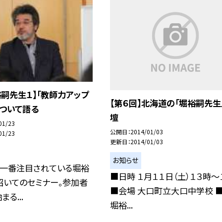
堀裕嗣先生１】「教師力アップ
【第６回】北海道の「堀裕嗣先生
について語る
壇
01/23
公開日
2014/01/03
01/23
更新日
2014/01/03
お知らせ
今一番注目されている堀裕
■日時 １月１１日（土）１３時〜
招いてのセミナー。参加者
■会場 大口町立大口中学校 
まる...
堀裕...