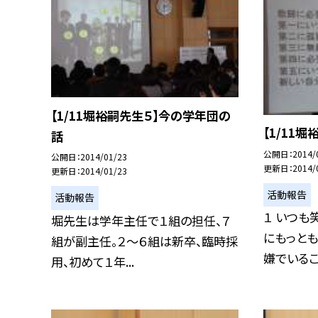
【1/11堀裕嗣先生５】今の学年団の
【1/11
話
公開日
2014/
公開日
2014/01/23
更新日
2014/
更新日
2014/01/23
活動報告
活動報告
１ いつも
堀先生は学年主任で１組の担任、７
にもっと
組が副主任。２〜６組は新卒、臨時採
嫌でいること
用、初めて１年...