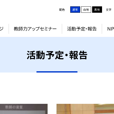
配色
通常
白地
黒地
文字
ジ
教師力アップセミナー
活動予定・報告
Ｎ
活動予定・報告