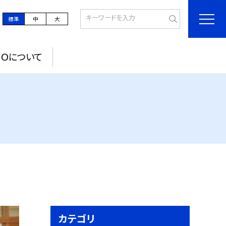
標準
中
大
ＰＯについて
カテゴリ