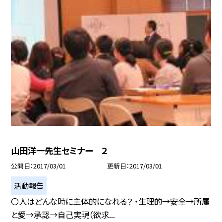
山田洋一先生セミナー ２
公開日
2017/03/01
更新日
2017/03/01
活動報告
〇人はどんな時に主体的になれる？ ・生理的→安全→所属
と愛→承認→自己実現（欲求...