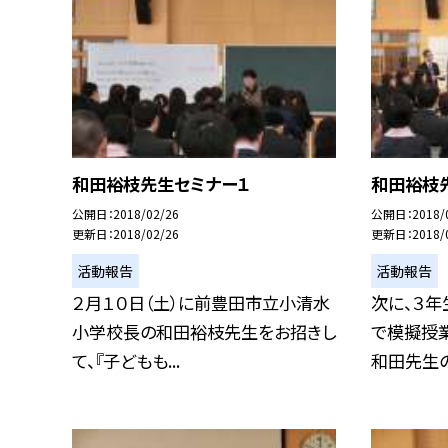
和田裕枝先生セミナー１
和田裕枝
公開日
2018/02/26
公開日
2018/
更新日
2018/02/26
更新日
2018/
活動報告
活動報告
２月１０日（土）に前豊田市立小清水
次に、３年
小学校長の和田裕枝先生をお招きし
で模擬授
て、『子どもも...
和田先生の授