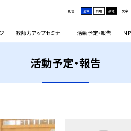
配色
通常
白地
黒地
文字
ジ
教師力アップセミナー
活動予定・報告
Ｎ
活動予定・報告