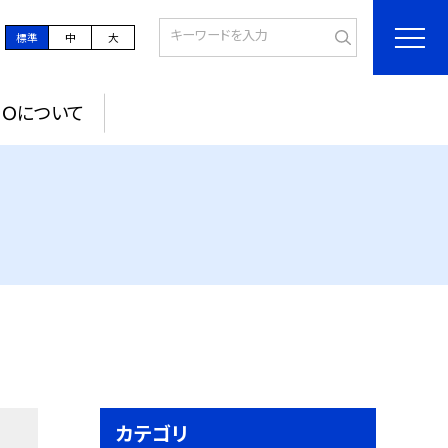
標準
中
大
ＰＯについて
カテゴリ