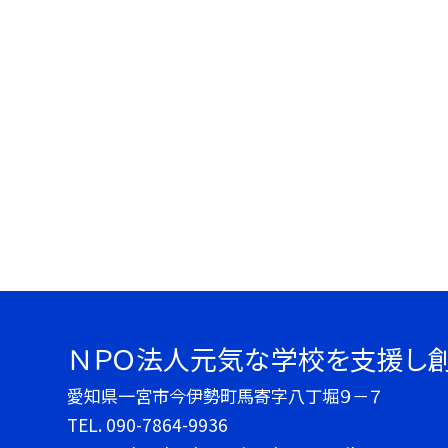
ＮＰＯ法人元気な学校を支援し
愛知県一宮市今伊勢町馬寄字八丁堀９－７
TEL.
090-7864-9936