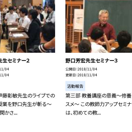
先生セミナー２
野口芳宏先生セミナー３
11/04
公開日
2018/11/04
11/04
更新日
2018/11/04
活動報告
伊藤彰敏先生のライブでの
第三部 教養講座の意義〜修養
授業を野口先生が斬る〜
スメ〜 この教師力アップセミナ
かさ...
は、初めての教...