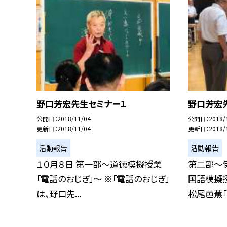
野口芳宏先生セミナー１
野口芳宏
公開日
2018/11/04
公開日
2018/
更新日
2018/11/04
更新日
2018/
活動報告
活動報告
１０月８日 第一部〜道徳模擬授業
第二部〜
「電話のおじぎ」〜 ※「電話のおじぎ」
国語模擬
は、野口先...
松尾芭蕉「閑