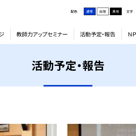
配色
通常
白地
黒地
文字
ジ
教師力アップセミナー
活動予定・報告
Ｎ
活動予定・報告