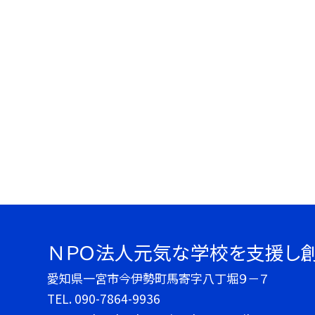
ＮＰＯ法人元気な学校を支援し
愛知県一宮市今伊勢町馬寄字八丁堀９－７
TEL.
090-7864-9936