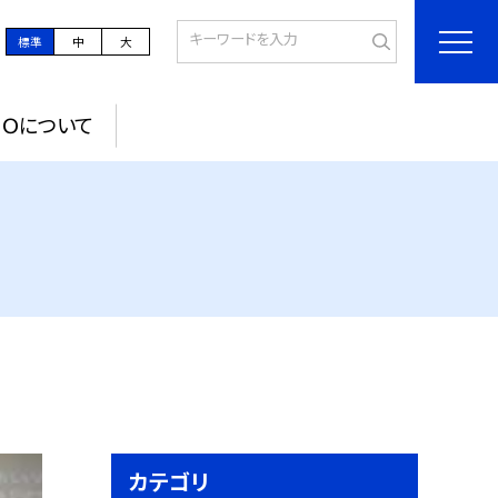
標準
中
大
ＰＯについて
カテゴリ