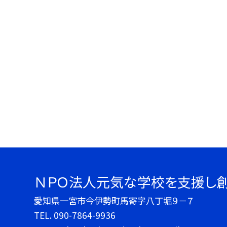
ＮＰＯ法人元気な学校を支援し
愛知県一宮市今伊勢町馬寄字八丁堀９－７
TEL.
090-7864-9936