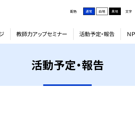
配色
通常
白地
黒地
文字
ジ
教師力アップセミナー
活動予定・報告
Ｎ
活動予定・報告