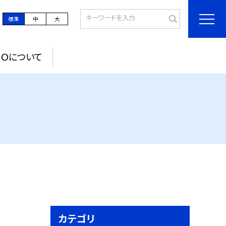
標準
中
大
ＰＯについて
カテゴリ