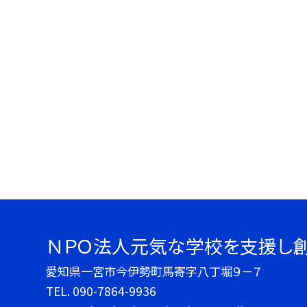
ＮＰＯ法人元気な学校を支援し
愛知県一宮市今伊勢町馬寄字八丁堀９－７
TEL.
090-7864-9936