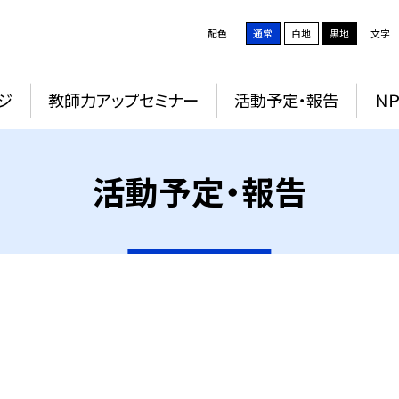
配色
通常
白地
黒地
文字
ジ
教師力アップセミナー
活動予定・報告
Ｎ
活動予定・報告