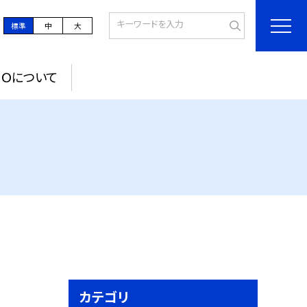
標準
中
大
ＰＯについて
カテゴリ