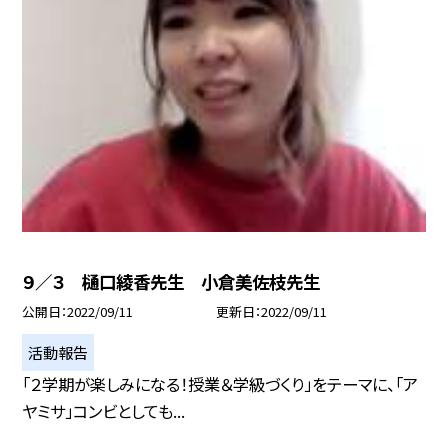
９／３ 樋口綾香先生 小倉美佐枝先生
公開日
2022/09/11
更新日
2022/09/11
活動報告
「２学期が楽しみになる！授業＆学級づくり」をテーマに、「ア
ヤミサ」コンビとしても...