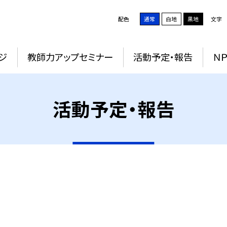
配色
通常
白地
黒地
文字
ジ
教師力アップセミナー
活動予定・報告
Ｎ
活動予定・報告