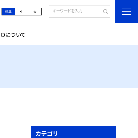
標準
中
大
ＰＯについて
カテゴリ