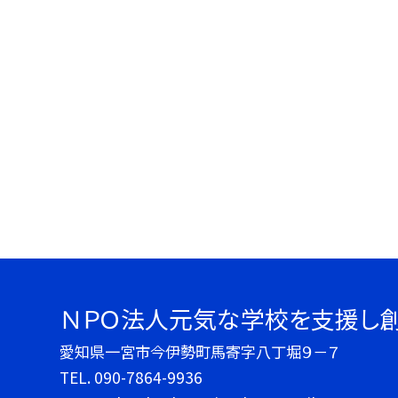
ＮＰＯ法人元気な学校を支援し
愛知県一宮市今伊勢町馬寄字八丁堀９－７
TEL.
090-7864-9936