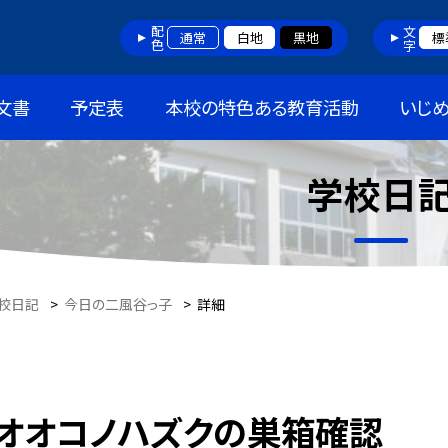
配色
文字
通常
白地
黒地
標
文書
予定表
本校の特色ある教育活動
いじ
学校日
校日記
>
今日の二風谷っ子
>
詳細
オオコノハズクの巣箱確認