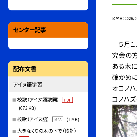
公開日
2026/0
センター記事
５月１１
究会の方
ある木に
配布文書
確かめに
アイヌ語学習
オコノハ
コノハズ
校歌（アイヌ語歌詞）
PDF
(673 KB)
校歌（アイヌ語）
(1 MB)
M4A
大きなくりの木の下で（歌詞）