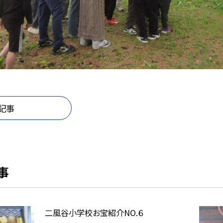
記事
事
二風谷小学校お宝紹介NO.６