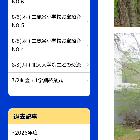
NO.６
8/6( 木 ) 二風谷小学校お宝紹介
NO.５
8/5( 水 ) 二風谷小学校お宝紹介
NO.４
8/3( 月 ) 北大大学院生との交流
7/24( 金 ) １学期終業式
過去記事
2026年度