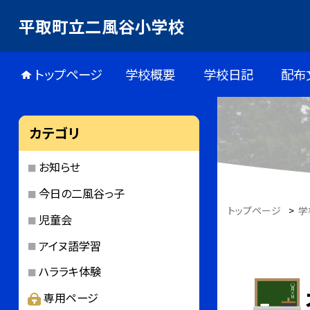
平取町立二風谷小学校
トップページ
学校概要
学校日記
配布
カテゴリ
お知らせ
今日の二風谷っ子
トップページ
>
学
児童会
アイヌ語学習
ハララキ体験
専用ページ