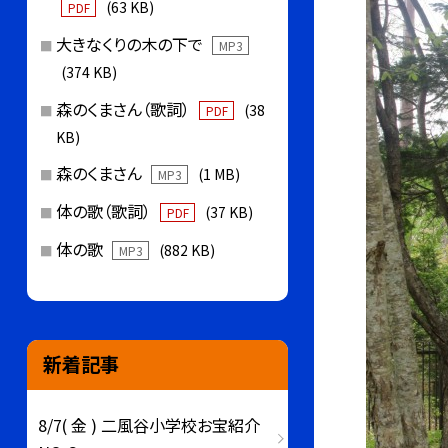
(63 KB)
PDF
大きなくりの木の下で
MP3
(374 KB)
森のくまさん（歌詞）
(38
PDF
KB)
森のくまさん
(1 MB)
MP3
体の歌（歌詞）
(37 KB)
PDF
体の歌
(882 KB)
MP3
新着記事
8/7( 金 ) 二風谷小学校お宝紹介