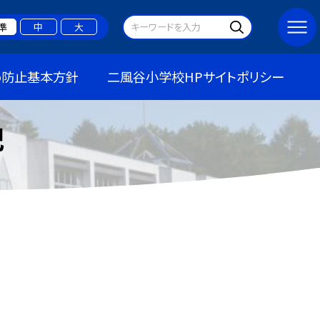
準
中
大
め防止基本方針
二風谷小学校HPサイトポリシー
記