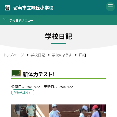
留萌市立緑丘小学校
学校日記メニュー
学校日記
トップページ
>
学校日記
>
学校のようす
>
詳細
新体力テスト！
公開日
2025/07/22
更新日
2025/07/22
学校のようす