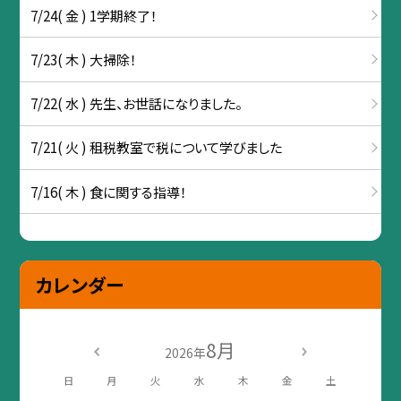
7/24( 金 ) 1学期終了！
7/23( 木 ) 大掃除！
7/22( 水 ) 先生、お世話になりました。
7/21( 火 ) 租税教室で税について学びました
7/16( 木 ) 食に関する指導！
カレンダー
8月
2026年
日
月
火
水
木
金
土