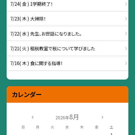
7/24( 金 ) 1学期終了！
7/23( 木 ) 大掃除！
7/22( 水 ) 先生、お世話になりました。
7/21( 火 ) 租税教室で税について学びました
7/16( 木 ) 食に関する指導！
カレンダー
8月
2026年
日
月
火
水
木
金
土