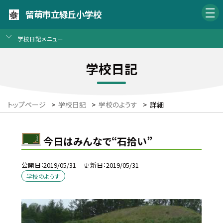
留萌市立緑丘小学校
学校日記メニュー
学校日記
トップページ
>
学校日記
>
学校のようす
>
詳細
今日はみんなで“石拾い”
公開日
2019/05/31
更新日
2019/05/31
学校のようす