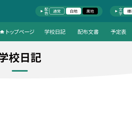
配色
文字
通常
白地
黒地
標
トップページ
学校日記
配布文書
予定表
学校日記