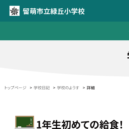
留萌市立緑丘小学校
トップページ
>
学校日記
>
学校のようす
>
詳細
1年生初めての給食！