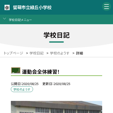
留萌市立緑丘小学校
学校日記メニュー
学校日記
トップページ
>
学校日記
>
学校のようす
>
詳細
運動会全体練習！
公開日
2020/08/25
更新日
2020/08/25
学校のようす