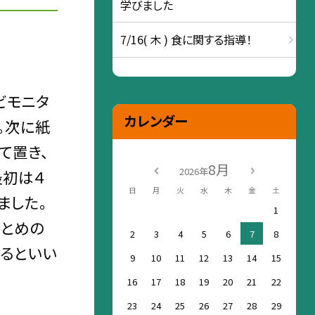
学びました
7/16( 木 ) 食に関する指導！
ビモニタ
カレンダー
。次に紙
て置き、
8月
2026年
最初は４
日
月
火
水
木
金
土
ました。
1
まとめの
2
3
4
5
6
7
8
るといい
9
10
11
12
13
14
15
16
17
18
19
20
21
22
23
24
25
26
27
28
29