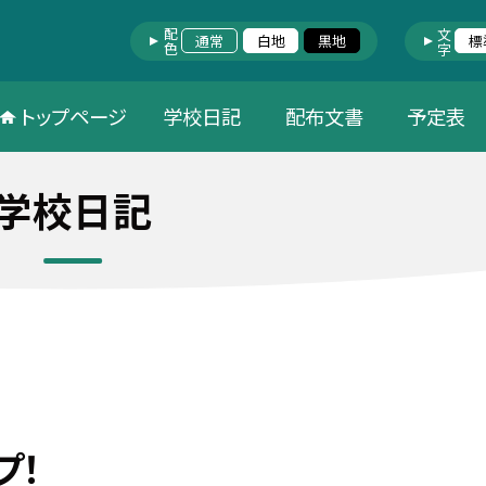
配色
文字
通常
白地
黒地
標
トップページ
学校日記
配布文書
予定表
学校日記
プ！