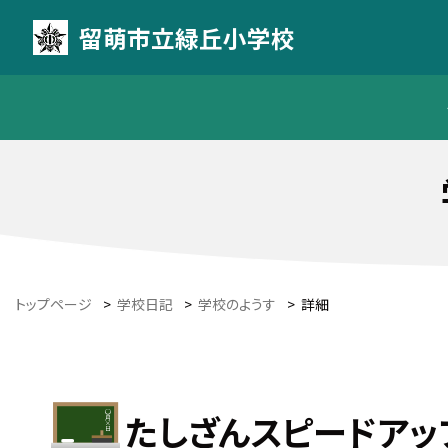
留萌市立緑丘小学校
トップページ
>
学校日記
>
学校のようす
>
詳細
たしざんスピードアッ