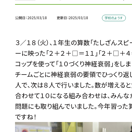
公開日
2025/03/18
更新日
2025/03/18
学校のようす
３／１８（火）、１年生の算数「たしざんスピ
ーに映った「２＋２＋□＝１１」「２＋□＋
コップを使って「１０づくり神経衰弱」をし
チームごとに神経衰弱の要領でひっくり返し
人で、次は８人で行いました。数が増える
合わせて１０になる組み合わせは、みんな
問題にも取り組んでいました。今年習った
ですね！