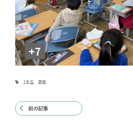
+7
1年生
算数
前の記事