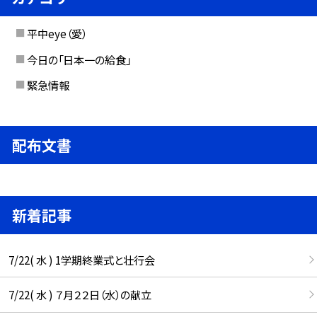
平中eye（愛）
今日の「日本一の給食」
緊急情報
配布文書
新着記事
7/22( 水 ) 1学期終業式と壮行会
7/22( 水 ) ７月２２日（水）の献立