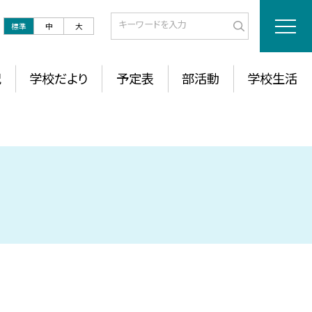
標準
中
大
況
学校だより
予定表
部活動
学校生活