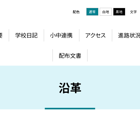
配色
通常
白地
黒地
文字
要
学校日記
小中連携
アクセス
進路状
配布文書
沿革