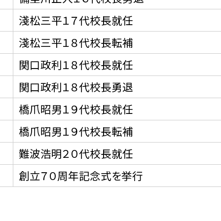
淺松三平１７代校長就任
淺松三平１８代校長転補
関口政利１８代校長就任
関口政利１８代校長勇退
橋爪昭男１９代校長就任
橋爪昭男１９代校長転補
難波浩明２０代校長就任
創立７０周年記念式を挙行