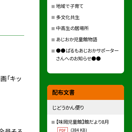
地域で子育て
多文化共生
中高生の居場所
あじおか児童館物語
●●ぱるもあじおかサポーター
さんへのお知らせ●●
画「キッ
配布文書
じどうかん便り
【味岡児童館】館だより8月
全員そろ
(384 KB)
PDF