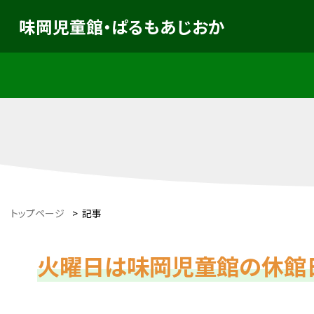
味岡児童館・ぱるもあじおか
トップページ
>
記事
火曜日は味岡児童館の休館