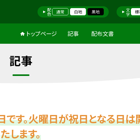
配色
文字
通常
白地
黒地
標
トップページ
記事
配布文書
記事
日です。火曜日が祝日となる日は
たします。