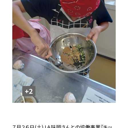
+2
７月２６日(土)ＪＡ味岡さんとの協働事業『キッ