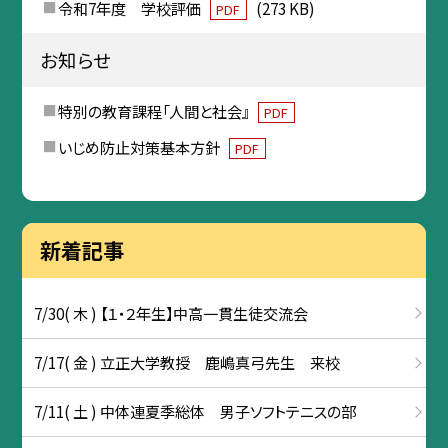
令和7年度 学校評価
(273 KB)
PDF
お知らせ
特別の教育課程「人間と社会』
PDF
いじめ防止対策基本方針
PDF
新着記事
7/30( 木 ) 【１・２年生】中高一貫生徒交流会
7/17( 金 ) 立正大学教授 鹿嶋真弓先生 来校
7/11( 土 ) 中体連夏季総体 男子ソフトテニスの部