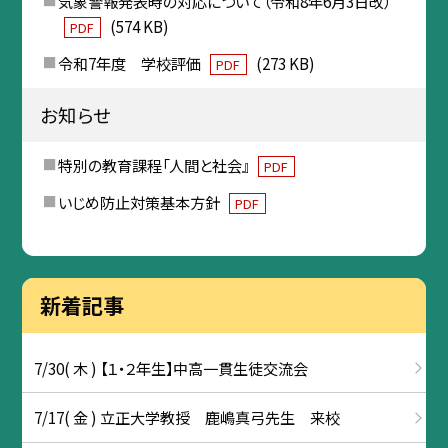
気象警報発表時の対応について（令和8年6月3日改）
(574 KB)
PDF
令和7年度 学校評価
(273 KB)
PDF
お知らせ
特別の教育課程「人間と社会』
PDF
いじめ防止対策基本方針
PDF
新着記事
7/30( 木 ) 【１・２年生】中高一貫生徒交流会
7/17( 金 ) 立正大学教授 鹿嶋真弓先生 来校