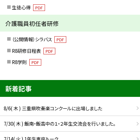
生徒心得
PDF
介護職員初任者研修
（公開情報）シラバス
PDF
R8研修日程表
PDF
R8学則
PDF
新着記事
8/6( 木 ) 三重県吹奏楽コンクールに出場しました
7/30( 木 ) 飯南・飯高中の１・２年生交流会を行いました。
7/14( 火 ) 1年生車座トーク