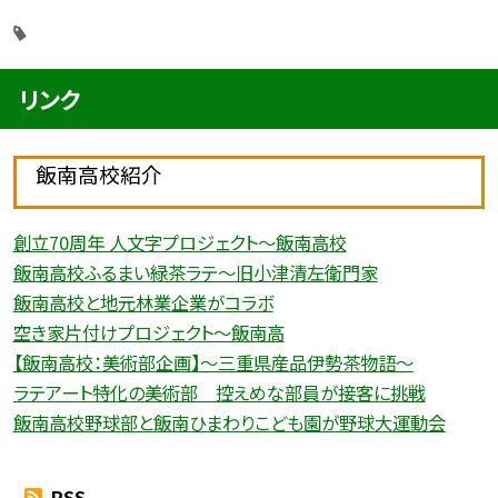
リンク
飯南高校紹介
創立70周年 人文字プロジェクト〜飯南高校
飯南高校ふるまい緑茶ラテ〜旧小津清左衛門家
飯南高校と地元林業企業がコラボ
空き家片付けプロジェクト〜飯南高
【飯南高校：美術部企画】〜三重県産品伊勢茶物語〜
ラテアート特化の美術部 控えめな部員が接客に挑戦
飯南高校野球部と飯南ひまわりこども園が野球大運動会
RSS