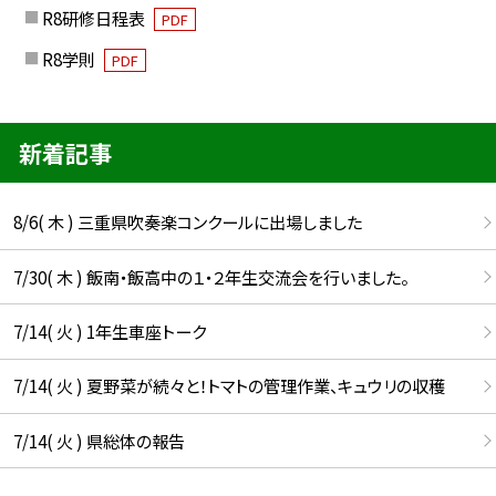
R8研修日程表
PDF
R8学則
PDF
新着記事
8/6( 木 ) 三重県吹奏楽コンクールに出場しました
7/30( 木 ) 飯南・飯高中の１・２年生交流会を行いました。
7/14( 火 ) 1年生車座トーク
7/14( 火 ) 夏野菜が続々と！トマトの管理作業、キュウリの収穫
7/14( 火 ) 県総体の報告