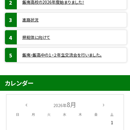
飯南高校の2026年度始まりました！
進路状況
県総体に向けて
飯南・飯高中の１・２年生交流会を行いました。
カレンダー
8月
2026年
日
月
火
水
木
金
土
1