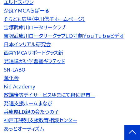
エルピス・ワン
奈良ＹＭＣＡらぽーる
そらとも広場（中川信子ホームページ）
宝塚武庫川ロータリークラブ
宝塚武庫川ロータリークラブＬＤ寸劇ＹｏｕＴｕｂｅビデオ
日本インリアル研究会
西宮YMCAサポートクラス新
発達障がい学習塾ギフテッド
SN-LABO
薫化舎
Kid Academy
放課後等デイサービスゆまにて泉佐野市
発達支援ルームまなび
兵庫県LD親の会たつの子
神戸市特別支援教育相談センター
あっとオーティズム