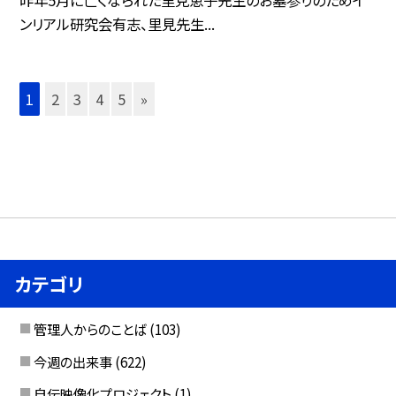
昨年5月に亡くなられた里見恵子先生のお墓参りのためイ
ンリアル研究会有志、里見先生...
1
2
3
4
5
»
カテゴリ
管理人からのことば
(103)
今週の出来事
(622)
自伝映像化プロジェクト
(1)