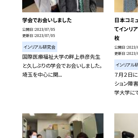
学会でお会いしました
日本コミ
てインリ
公開日
2023/07/05
更新日
2023/07/05
枚
インリアル研究会
公開日
2023/
更新日
2023/
国際医療福祉大学の畔上恭彦先生
インリアル
と久しぶりの学会でお会いしました。
埼玉を中心に関...
７月２日
ション障
学大学にて 