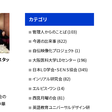
カテゴリ
管理人からのことば
(103)
今週の出来事
(622)
自伝映像化プロジェクト
(1)
スタッ
大阪医科大学LDセンター
(196)
日本ＬＤ学会・ＳＥＮＳ協会
(345)
インリアル研究会
(82)
エルピス・ワン
(14)
会の
西宮月曜の会
(81)
中華
英語教育ユニバーサルデザイン研