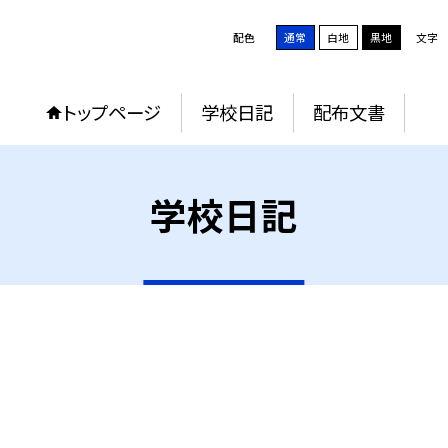
配色
通常
白地
黒地
文字
トップページ
学校日記
配布文書
学校日記