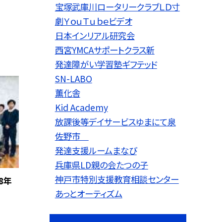
宝塚武庫川ロータリークラブＬＤ寸
劇ＹｏｕＴｕｂｅビデオ
日本インリアル研究会
西宮YMCAサポートクラス新
発達障がい学習塾ギフテッド
SN-LABO
薫化舎
Kid Academy
放課後等デイサービスゆまにて泉
佐野市
発達支援ルームまなび
兵庫県LD親の会たつの子
神戸市特別支援教育相談センター
8年
あっとオーティズム