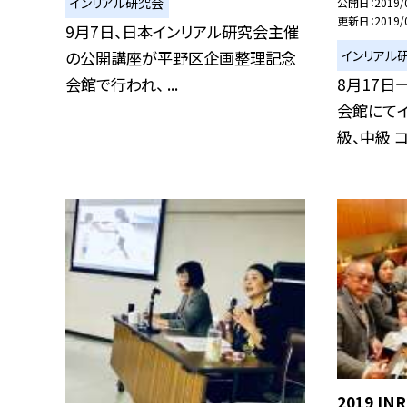
インリアル研究会
公開日
2019/
更新日
2019/
9月7日、日本インリアル研究会主催
インリアル
の公開講座が平野区企画整理記念
8月17日
会館で行われ、 ...
会館にて
級、中級 コ.
2019 I