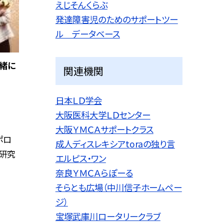
えじそんくらぶ
発達障害児のためのサポートツー
ル データベース
一緒に
関連機関
日本ＬＤ学会
大阪医科大学ＬＤセンター
大阪ＹＭＣＡサポートクラス
ポロ
成人ディスレキシアtoraの独り言
研究
エルピス・ワン
奈良ＹＭＣＡらぽーる
そらとも広場（中川信子ホームペー
ジ）
宝塚武庫川ロータリークラブ