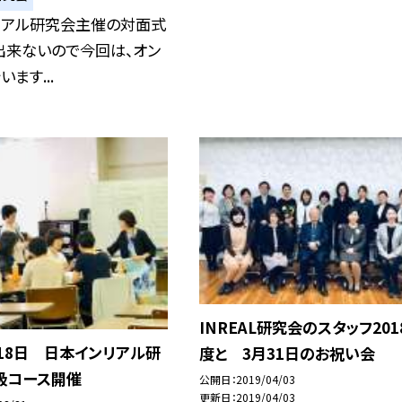
リアル研究会主催の対面式
出来ないので今回は、オン
ます...
INREAL研究会のスタッフ201
、18日 日本インリアル研
度と 3月31日のお祝い会
級コース開催
公開日
2019/04/03
更新日
2019/04/03