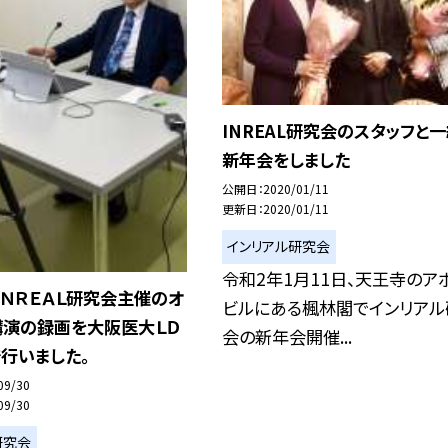
INREAL研究会のスタッフと
新年会をしました
公開日
2020/01/11
更新日
2020/01/11
インリアル研究会
令和2年1月11日、天王寺のア
ＩＮＲＥＡＬ研究会主催のオ
ビルにある楓林閣でインリアル
講演の録画を大阪医大ＬＤ
会の新年会開催...
行いました。
09/30
09/30
研究会