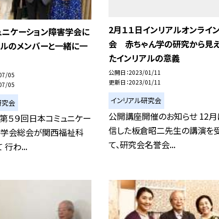
2月１１日インリアルオンライ
ュニケーション障害学会に
会 赤ちゃん学の研究から見え
アルのメンバーと一緒に一
たインリアルの意義
公開日
2023/01/11
07/05
更新日
2023/01/11
07/05
インリアル研究会
研究会
公開講座開催のお知らせ 12月
に第５９回日本コミュニケー
信した板倉昭二先生の講演を
害学会総会が関西福祉科
て、研究会名誉会...
行わ...