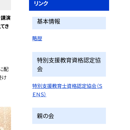
リンク
ン講演
基本情報
てき
略歴
特別支援教育資格認定協
会
に配
受け
特別支援教育士資格認定協会（Ｓ
ＥＮＳ）
親の会