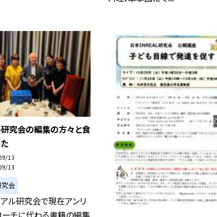
ル研究会の編集の方々と食
した
09/13
09/13
研究会
リアル研究会で現在アンリ
ローチに代わる書籍の編集