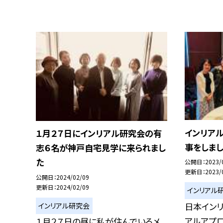
インリア
１月２７日にインリアル研究会の有
事をしま
志６名が神戸自宅見学に来られまし
た
公開日
2023/
更新日
2023/
公開日
2024/02/09
更新日
2024/02/09
インリアル
日本イン
インリアル研究会
アルアプ
１月２７日の昼に私が住んでいるメ