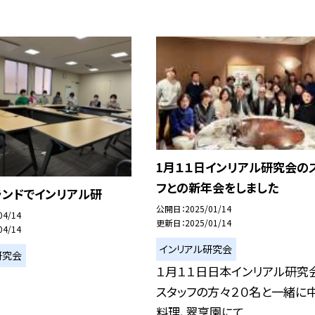
1月１１日インリアル研究会の
フとの新年会をしました
ランドでインリアル研
公開日
2025/01/14
04/14
更新日
2025/01/14
04/14
インリアル研究会
研究会
１月１１日日本インリアル研究
スタッフの方々２０名と一緒に
料理、翠享園にて...